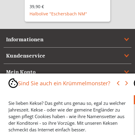
44,80 €
Halbolive "Kronach NM"
Informationen
Kundenservice
Mein Konto
Sind Sie auch ein Krümmelmonster?
Referenzen
Sie lieben Kekse? Das geht uns genau so, egal zu welcher
Medienspiegel & Presseinformationen
Jahreszeit. Kekse - oder wie der gemeine Engländer zu
sagen pflegt Cookies haben - wie ihre Namensvetter aus
*** Vertrag widerrufen ***
der Konditorei - so ihre Vorzüge. Mit unseren Keksen
schmeckt das Internet einfach besser.