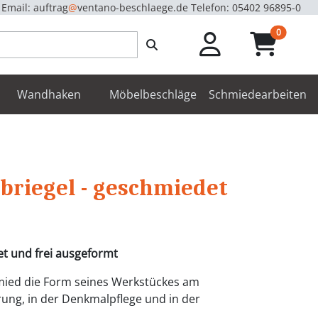
Email: auftrag
@
ventano-beschlaege.de
Telefon: 05402 96895-0
unread m
0
enbeschläge
Wandhaken
Möbelbeschläge
Schmiedearbeiten
briegel - geschmiedet
et und frei ausgeformt
mied die Form seines Werkstückes am
ung, in der Denkmalpflege und in der