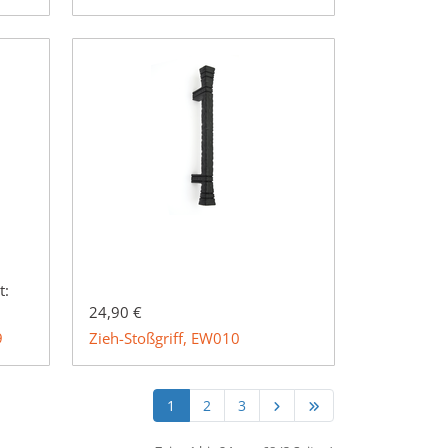
t:
24,90 €
9
Zieh-Stoßgriff, EW010
1
2
3