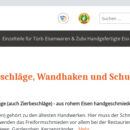
Einzelteile für Türbeschläge
Eisenwaren & Zubehör
Handgefertigte Eis
eschläge, Wandhaken und Schu
äge (auch Zierbeschläge) - aus rohem Eisen handgeschmied
n) gehört zu den ältesten Handwerken. Hier muss der Sch
enden das Freiformschmieden vor allem bei der Restaurier
lägen, Garderoben, Kerzenständer.
Mehr...