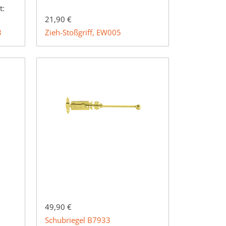
t:
21,90 €
3
Zieh-Stoßgriff, EW005
49,90 €
Schubriegel B7933