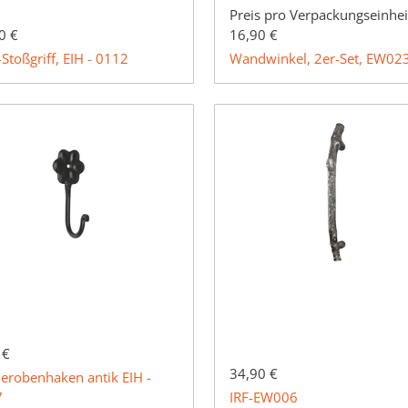
Preis pro Verpackungseinhei
0 €
16,90 €
-Stoßgriff, EIH - 0112
Wandwinkel, 2er-Set, EW02
 €
34,90 €
erobenhaken antik EIH -
7
IRF-EW006