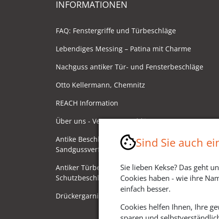
INFORMATIONEN
FAQ: Fenstergriffe und Türbeschläge
Lebendiges Messing – Patina mit Charme
Nachguss antiker Tür- und Fensterbeschläge
Otto Kellermann, Chemnitz
REACH Information
Über uns - Ventano Beschläge
Antike Beschläge - Herstellung im
Sind Sie auch e
Sandgussverfahren
Sie lieben Kekse? Das geht un
Antiker Türbeschlag als
Cookies haben - wie ihre Nam
Schutzbeschlag/Sicherheitsbeschlag
einfach besser.
Drückergarnituren mit Drehknauf
Cookies helfen Ihnen, Ihre g
sparen und selbstverständlic