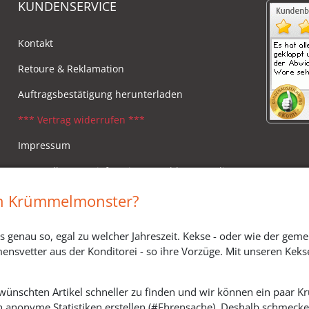
KUNDENSERVICE
Kontakt
Retoure & Reklamation
Auftragsbestätigung herunterladen
*** Vertrag widerrufen ***
Impressum
Versandkosten, Lieferzeiten & Zahlungsmodi
Widerrufsbelehrung
in Krümmelmonster?
s genau so, egal zu welcher Jahreszeit. Kekse - oder wie der geme
ensvetter aus der Konditorei - so ihre Vorzüge. Mit unseren Keks
ewünschten Artikel schneller zu finden und wir können ein paar
h anonyme Statistiken erstellen (#Ehrensache). Deshalb schmecken 