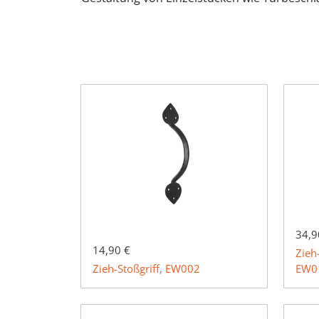
34,9
14,90 €
Zieh
Zieh-Stoßgriff, EW002
EW0