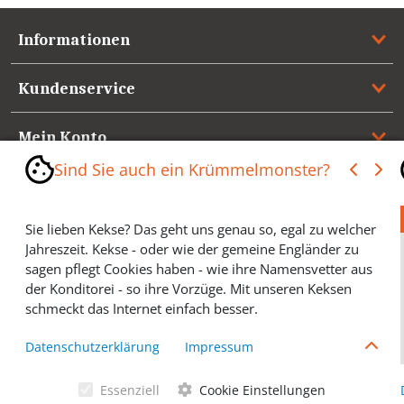
Informationen
Kundenservice
Mein Konto
Sind Sie auch ein Krümmelmonster?
Referenzen
Sie lieben Kekse? Das geht uns genau so, egal zu welcher
Medienspiegel & Presseinformationen
Jahreszeit. Kekse - oder wie der gemeine Engländer zu
sagen pflegt Cookies haben - wie ihre Namensvetter aus
*** Vertrag widerrufen ***
der Konditorei - so ihre Vorzüge. Mit unseren Keksen
schmeckt das Internet einfach besser.
Cookies helfen Ihnen, Ihre gewünschten Artikel schneller
Datenschutzerklärung
Impressum
zu finden und wir können ein paar Krümmel in der
Werbung sparen und selbstverständlich anonyme
Essenziell
Cookie Einstellungen
Statistiken erstellen (#Ehrensache). Deshalb schmecken