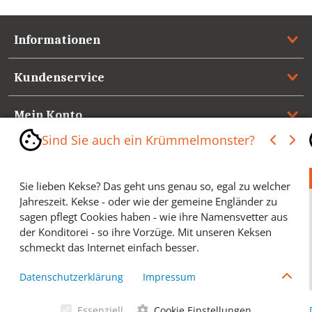
Informationen
Kundenservice
Mein Konto
Sind Sie auch ein Krümmelmonster?
Referenzen
Sie lieben Kekse? Das geht uns genau so, egal zu welcher
Medienspiegel & Presseinformationen
Jahreszeit. Kekse - oder wie der gemeine Engländer zu
sagen pflegt Cookies haben - wie ihre Namensvetter aus
*** Vertrag widerrufen ***
der Konditorei - so ihre Vorzüge. Mit unseren Keksen
schmeckt das Internet einfach besser.
Cookies helfen Ihnen, Ihre gewünschten Artikel schneller
Datenschutzerklärung
Impressum
zu finden und wir können ein paar Krümmel in der
Werbung sparen und selbstverständlich anonyme
Essenziell
Cookie Einstellungen