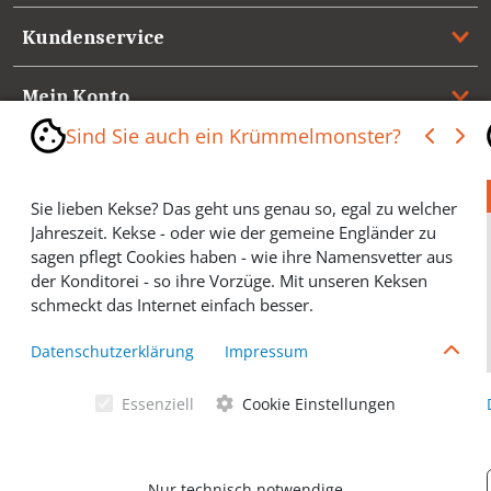
Kundenservice
Mein Konto
Sind Sie auch ein Krümmelmonster?
Referenzen
Sie lieben Kekse? Das geht uns genau so, egal zu welcher
Medienspiegel & Presseinformationen
Jahreszeit. Kekse - oder wie der gemeine Engländer zu
sagen pflegt Cookies haben - wie ihre Namensvetter aus
*** Vertrag widerrufen ***
der Konditorei - so ihre Vorzüge. Mit unseren Keksen
schmeckt das Internet einfach besser.
Cookies helfen Ihnen, Ihre gewünschten Artikel schneller
Datenschutzerklärung
Impressum
zu finden und wir können ein paar Krümmel in der
Werbung sparen und selbstverständlich anonyme
Essenziell
Cookie Einstellungen
Statistiken erstellen (#Ehrensache). Deshalb schmecken
Allgemeine Geschäftsbedingungen
Cookies eigentlich allen. Sie sind auch bei Keksen
wählerisch? Dann treffen Sie gern ihre persönliche Wahl.
Datenschutzerklärung
Nur technisch notwendige