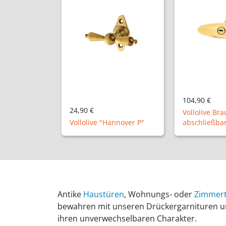
104,90 €
49,80 €
Vollolive Braunschweig P,
Langband mi
annover P"
abschließbar
"L11-11" 40 
Antike
Haustüren
, Wohnungs- oder
Zimmer
bewahren mit unseren Drückergarnituren und
ihren unverwechselbaren Charakter.