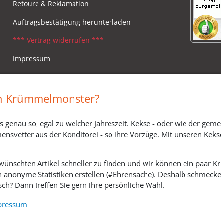
Retoure & Reklamation
Auftragsbestätigung herunterladen
*** Vertrag widerrufen ***
Impressum
Versandkosten, Lieferzeiten & Zahlungsmodi
Widerrufsbelehrung
in Krümmelmonster?
s genau so, egal zu welcher Jahreszeit. Kekse - oder wie der geme
ensvetter aus der Konditorei - so ihre Vorzüge. Mit unseren Keks
ewünschten Artikel schneller zu finden und wir können ein paar
h anonyme Statistiken erstellen (#Ehrensache). Deshalb schmecken 
ch? Dann treffen Sie gern ihre persönliche Wahl.
SOZIALE MEDIEN
pressum