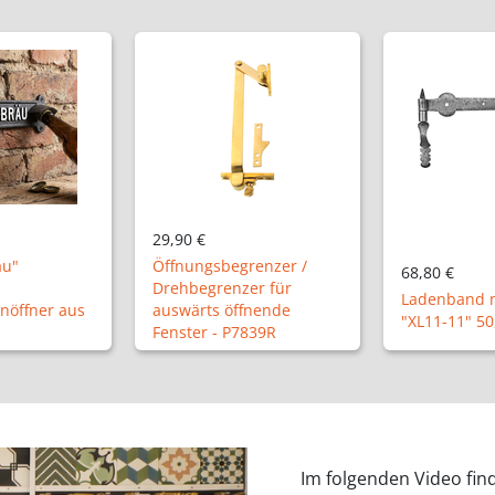
renzer /
68,80 €
er für
29,60 €
Ladenband mit Kloben
fnende
"XL11-11" 50,4 cm
Halbolive Du
839R
Im folgenden Video fin