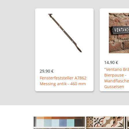
14,90 €
29,90 €
"Ventano Bräu"
Öffnungsbeg
Bierpause -
Drehbegrenz
teller A7862
Wandflaschenöffner aus
auswärts öf
ik - 460 mm
Gusseisen
Fenster - P7