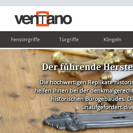
Fenstergriffe
Türgriffe
Klingeln
Der führende Herstel
Die hochwertigen Replikate histor
helfen Ihnen bei der denkmalgerecht
historischen Bürogebäudes. 
unaufgefordert div