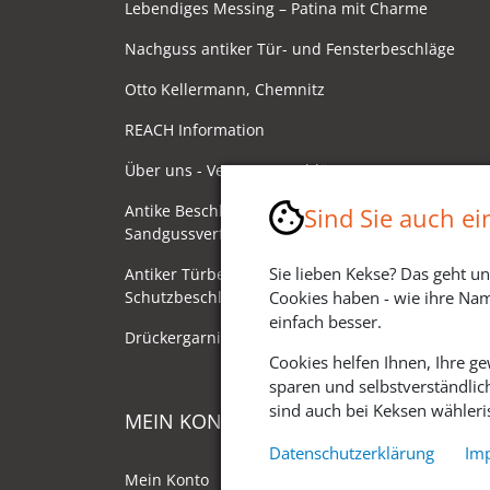
Lebendiges Messing – Patina mit Charme
Nachguss antiker Tür- und Fensterbeschläge
Otto Kellermann, Chemnitz
REACH Information
Über uns - Ventano Beschläge
Antike Beschläge - Herstellung im
Sind Sie auch e
Sandgussverfahren
Sie lieben Kekse? Das geht un
Antiker Türbeschlag als
Schutzbeschlag/Sicherheitsbeschlag
Cookies haben - wie ihre Nam
einfach besser.
Drückergarnituren mit Drehknauf
Cookies helfen Ihnen, Ihre g
sparen und selbstverständlic
sind auch bei Keksen wähleris
MEIN KONTO
Datenschutzerklärung
Im
Mein Konto