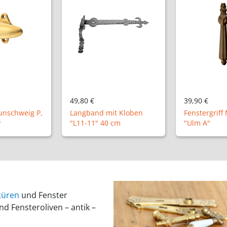
39,90 €
99,90 €
t Kloben
Fenstergriff Messing
Vollolive "B
cm
"Ulm A"
MS", abschl
türen
und Fenster
 Fensteroliven – antik –