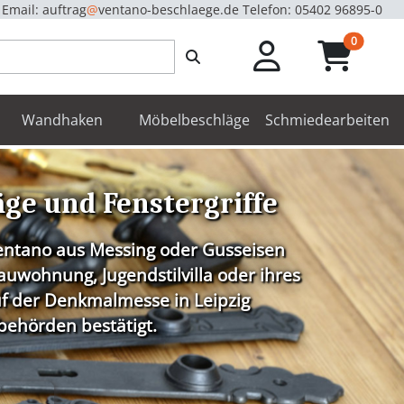
Email: auftrag
@
ventano-beschlaege.de
Telefon: 05402 96895-0
unread m
0
enbeschläge
Wandhaken
Möbelbeschläge
Schmiedearbeiten
äge und Fenstergriffe
Ventano aus Messing oder Gusseisen
uwohnung, Jugendstilvilla oder ihres
f der
Denkmalmesse in Leipzig
behörden bestätigt.