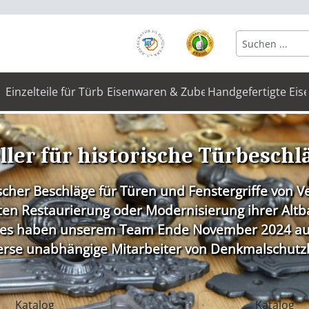
Einzelteile für Türbeschläge
Eisenwaren & Zubehör
Handgefertigte Eis
ler für historische Türbeschl
ischer Beschläge für Türen und Fenstergriffe von 
en Restaurierung oder Modernisierung ihrer Altba
Dies haben unserem Team Ende November 2024 au
erse unabhängige Mitarbeiter von Denkmalschutz
Katalog
Katalog