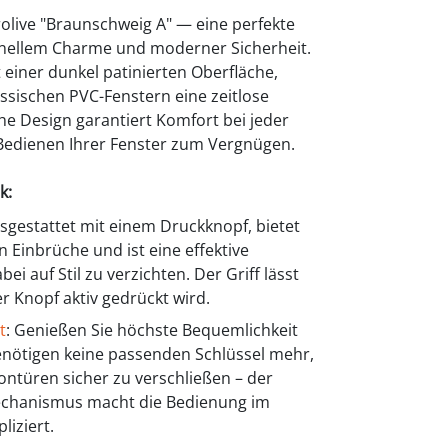
rolive "Braunschweig A" — eine perfekte
onellem Charme und moderner Sicherheit.
 einer dunkel patinierten Oberfläche,
össischen PVC-Fenstern eine zeitlose
e Design garantiert Komfort bei jeder
edienen Ihrer Fenster zum Vergnügen.
k:
usgestattet mit einem Druckknopf, bietet
 Einbrüche und ist eine effektive
i auf Stil zu verzichten. Der Griff lässt
r Knopf aktiv gedrückt wird.
t
: Genießen Sie höchste Bequemlichkeit
enötigen keine passenden Schlüssel mehr,
ontüren sicher zu verschließen – der
echanismus macht die Bedienung im
liziert.