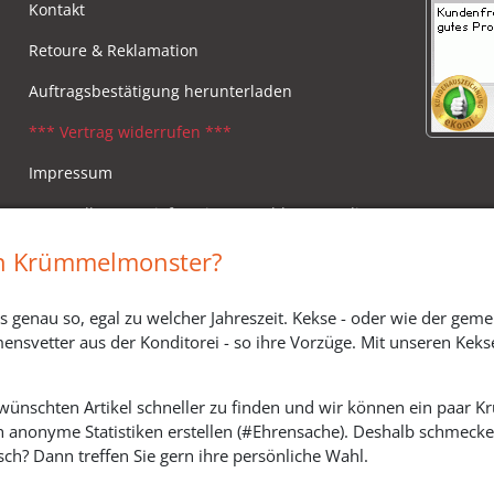
Kontakt
Retoure & Reklamation
Auftragsbestätigung herunterladen
*** Vertrag widerrufen ***
Impressum
Versandkosten, Lieferzeiten & Zahlungsmodi
Widerrufsbelehrung
in Krümmelmonster?
s genau so, egal zu welcher Jahreszeit. Kekse - oder wie der geme
ensvetter aus der Konditorei - so ihre Vorzüge. Mit unseren Keks
ewünschten Artikel schneller zu finden und wir können ein paar
h anonyme Statistiken erstellen (#Ehrensache). Deshalb schmecken 
ch? Dann treffen Sie gern ihre persönliche Wahl.
SOZIALE MEDIEN