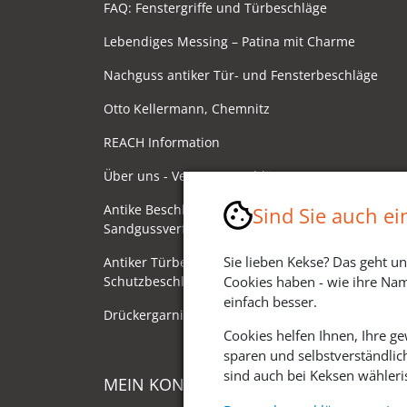
FAQ: Fenstergriffe und Türbeschläge
Lebendiges Messing – Patina mit Charme
Nachguss antiker Tür- und Fensterbeschläge
Otto Kellermann, Chemnitz
REACH Information
Über uns - Ventano Beschläge
Antike Beschläge - Herstellung im
Sind Sie auch e
Sandgussverfahren
Sie lieben Kekse? Das geht un
Antiker Türbeschlag als
Schutzbeschlag/Sicherheitsbeschlag
Cookies haben - wie ihre Nam
einfach besser.
Drückergarnituren mit Drehknauf
Cookies helfen Ihnen, Ihre g
sparen und selbstverständlic
sind auch bei Keksen wähleris
MEIN KONTO