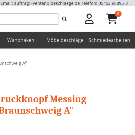
Email: auftrag
@
ventano-beschlaege.de
Telefon: 05402 96895-0
unread m
0
enbeschläge
Wandhaken
Möbelbeschläge
Schmiedearbeiten
aunschweig A"
 Druckknopf Messing
"Braunschweig A"