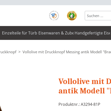
Einzelteile für Türbeschläge
Eisenwaren & Zubehör
Handgefertigte Eis
Druckknopf
Vollolive mit Druckknopf Messing antik Modell "Br
Vollolive mit
antik Modell 
Produktnr.: A3294-81P