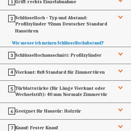
Griff:
rechts
Einzelabnahme
1
Schlüsselloch - Typ und Abstand:
2
Profilzylinder 92mm
Deutscher Standard
Haustüren
Wie messe ich meinen Schlüssellochabstand?
Schlüssellochausschnitt:
Profilzylinder
3
Vierkant:
8x8
Standard für Zimmertüren
4
Türblattstärke (für Länge Vierkant oder
5
Wechselstift):
40 mm
Normale Zimmertür
Geeignet für Haustür:
Holztür
6
Knauf:
Fester Knauf
7