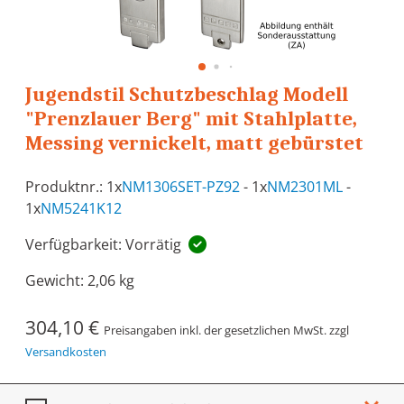
Jugendstil Schutzbeschlag Modell
"Prenzlauer Berg" mit Stahlplatte,
Messing vernickelt, matt gebürstet
Produktnr.: 1x
NM1306SET-PZ92
- 1x
NM2301ML
-
1x
NM5241K12
Verfügbarkeit: Vorrätig
Gewicht:
2,06 kg
304,10 €
Preisangaben inkl. der gesetzlichen MwSt. zzgl
Versandkosten