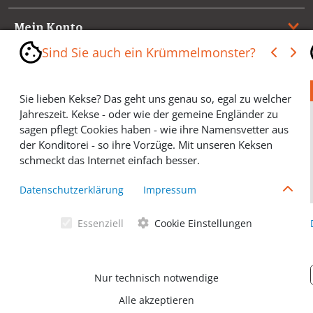
Mein Konto
Sind Sie auch ein Krümmelmonster?
Referenzen
Sie lieben Kekse? Das geht uns genau so, egal zu welcher
Medienspiegel & Presseinformationen
Jahreszeit. Kekse - oder wie der gemeine Engländer zu
sagen pflegt Cookies haben - wie ihre Namensvetter aus
*** Vertrag widerrufen ***
der Konditorei - so ihre Vorzüge. Mit unseren Keksen
schmeckt das Internet einfach besser.
Cookies helfen Ihnen, Ihre gewünschten Artikel schneller
Datenschutzerklärung
Impressum
zu finden und wir können ein paar Krümmel in der
Werbung sparen und selbstverständlich anonyme
Essenziell
Cookie Einstellungen
Statistiken erstellen (#Ehrensache). Deshalb schmecken
Allgemeine Geschäftsbedingungen
Cookies eigentlich allen. Sie sind auch bei Keksen
wählerisch? Dann treffen Sie gern ihre persönliche Wahl.
Datenschutzerklärung
Nur technisch notwendige
Alle akzeptieren
© Ventano Beschläge GmbH 2026