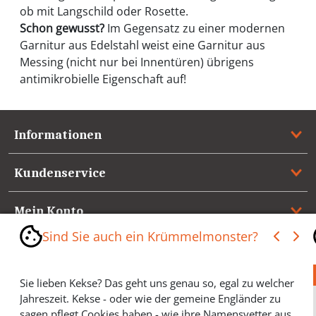
ob mit Langschild oder Rosette.
Schon gewusst?
Im Gegensatz zu einer modernen
Garnitur aus Edelstahl weist eine Garnitur aus
Messing (nicht nur bei Innentüren) übrigens
antimikrobielle Eigenschaft auf!
Informationen
Kundenservice
Mein Konto
Sind Sie auch ein Krümmelmonster?
Referenzen
Sie lieben Kekse? Das geht uns genau so, egal zu welcher
Medienspiegel & Presseinformationen
Jahreszeit. Kekse - oder wie der gemeine Engländer zu
sagen pflegt Cookies haben - wie ihre Namensvetter aus