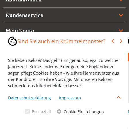
Kundenservice
Mein Konto
Sind Sie auch ein Krümmelmonster?
Referenzen
Sie lieben Kekse? Das geht uns genau so, egal zu welcher
Medienspiegel & Presseinformationen
Jahreszeit. Kekse - oder wie der gemeine Engländer zu
sagen pflegt Cookies haben - wie ihre Namensvetter aus
*** Vertrag widerrufen ***
der Konditorei - so ihre Vorzüge. Mit unseren Keksen
schmeckt das Internet einfach besser.
Cookies helfen Ihnen, Ihre gewünschten Artikel schneller
Datenschutzerklärung
Impressum
zu finden und wir können ein paar Krümmel in der
Werbung sparen und selbstverständlich anonyme
Essenziell
Cookie Einstellungen
Statistiken erstellen (#Ehrensache). Deshalb schmecken
Allgemeine Geschäftsbedingungen
Cookies eigentlich allen. Sie sind auch bei Keksen
wählerisch? Dann treffen Sie gern ihre persönliche Wahl.
Datenschutzerklärung