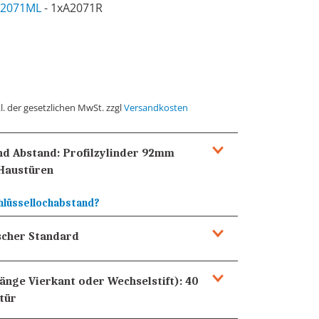
2071ML
- 1xA2071R
l. der gesetzlichen MwSt. zzgl
Versandkosten
und Abstand:
Profilzylinder 92mm
Haustüren
hlüssellochabstand?
cher Standard
Länge Vierkant oder Wechselstift):
40
tür