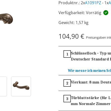
Produktnr.: 2x
A1091PZ
- 1x
A
Verfügbarkeit: Vorrätig
Gewicht:
1,57 kg
104,90 €
Preisangaben ink
Schlüsselloch - Typ 
1
Deutscher Standard 
Wie messe ich meinen Sc
Vierkant:
8 mm
Deuts
2
Türblattstärke (für 
3
mm
Normale Zimmer