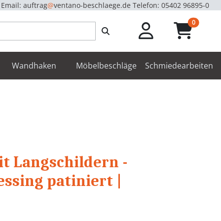
Email: auftrag
@
ventano-beschlaege.de
Telefon: 05402 96895-0
unread m
0
enbeschläge
Wandhaken
Möbelbeschläge
Schmiedearbeiten
t Langschildern -
essing patiniert |