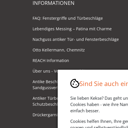
INFORMATIONEN
FAQ: Fenstergriffe und Türbeschläge
Lebendiges Messing – Patina mit Charme
Nachguss antiker Tür- und Fensterbeschläge
Otto Kellermann, Chemnitz
REACH Information
Über uns - Ventano Beschläge
Antike Beschläge - Herstellung im
Sind Sie auch e
Sandgussverfahren
Sie lieben Kekse? Das geht un
Antiker Türbeschlag als
Schutzbeschlag/Sicherheitsbeschlag
Cookies haben - wie ihre Nam
einfach besser.
Drückergarnituren mit Drehknauf
Cookies helfen Ihnen, Ihre g
sparen und selbstverständlic