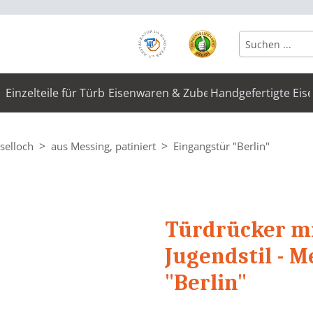
Einzelteile für Türbeschläge
Eisenwaren & Zubehör
Handgefertigte Eis
selloch
aus Messing, patiniert
Eingangstür "Berlin"
Türdrücker mi
Jugendstil - M
"Berlin"