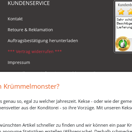
KUNDENSERVICE
Kontakt
Retoure & Reklamation
Auftragsbestätigung herunterladen
*** Vertrag widerrufen ***
Impressum
Versandkosten, Lieferzeiten & Zahlungsmodi
Widerrufsbelehrung
in Krümmelmonster?
s genau so, egal zu welcher Jahreszeit. Kekse - oder wie der geme
ensvetter aus der Konditorei - so ihre Vorzüge. Mit unseren Keks
ewünschten Artikel schneller zu finden und wir können ein paar
h anonyme Statistiken erstellen (#Ehrensache). Deshalb schmecken 