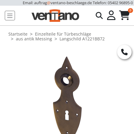
Email: auftrag
@
ventano-beschlaege.de
Telefon: 05402 96895-0
u
0
Startseite
Einzelteile für Türbeschläge
aus antik Messing
Langschild A1221BB72