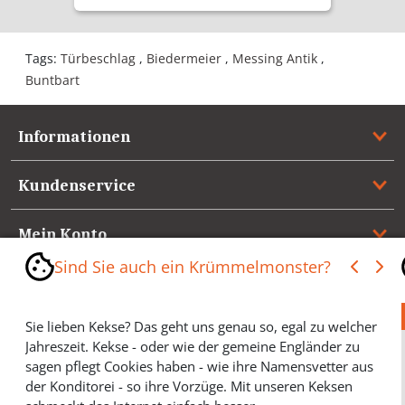
Tags:
Türbeschlag
,
Biedermeier
,
Messing Antik
,
Buntbart
Informationen
Kundenservice
Mein Konto
Sind Sie auch ein Krümmelmonster?
Referenzen
Sie lieben Kekse? Das geht uns genau so, egal zu welcher
Medienspiegel & Presseinformationen
Jahreszeit. Kekse - oder wie der gemeine Engländer zu
sagen pflegt Cookies haben - wie ihre Namensvetter aus
*** Vertrag widerrufen ***
der Konditorei - so ihre Vorzüge. Mit unseren Keksen