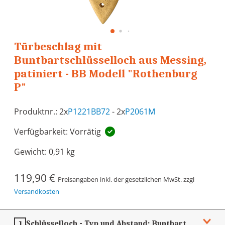
Türbeschlag mit
Buntbartschlüsselloch aus Messing,
patiniert - BB Modell "Rothenburg
P"
Produktnr.: 2x
P1221BB72
- 2x
P2061M
Verfügbarkeit: Vorrätig
Gewicht:
0,91 kg
119,90 €
Preisangaben inkl. der gesetzlichen MwSt. zzgl
Versandkosten
Schlüsselloch - Typ und Abstand:
Buntbart
1