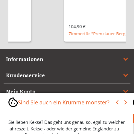
104,90 €
Zimmertür "Prenzlauer Berg P"
Informationen
Kundenservice
Mein Konto
Sind Sie auch ein Krümmelmonster?
Referenzen
Sie lieben Kekse? Das geht uns genau so, egal zu welcher
Medienspiegel & Presseinformationen
Jahreszeit. Kekse - oder wie der gemeine Engländer zu