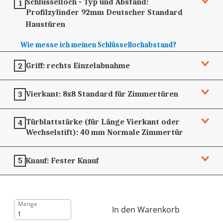
Schlüsselloch - Typ und Abstand:
1
Profilzylinder 92mm
Deutscher Standard
Haustüren
Wie messe ich meinen Schlüssellochabstand?
Griff:
rechts
Einzelabnahme
2
Vierkant:
8x8
Standard für Zimmertüren
3
Türblattstärke (für Länge Vierkant oder
4
Wechselstift):
40 mm
Normale Zimmertür
Knauf:
Fester Knauf
5
Menge
In den Warenkorb