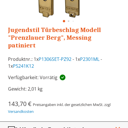
Jugendstil Türbeschlag Modell
"Prenzlauer Berg", Messing
patiniert
Produktnr.: 1x
P1306SET-PZ92
- 1x
P2301ML
-
1x
P5241K12
Verfügbarkeit: Vorrätig
Gewicht:
2,01 kg
143,70 €
Preisangaben inkl. der gesetzlichen MwSt. zzgl
Versandkosten