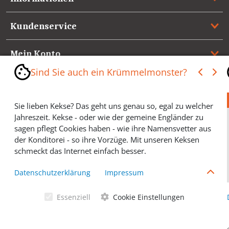
Kundenservice
Mein Konto
Sind Sie auch ein Krümmelmonster?
Referenzen
Sie lieben Kekse? Das geht uns genau so, egal zu welcher
Medienspiegel & Presseinformationen
Jahreszeit. Kekse - oder wie der gemeine Engländer zu
sagen pflegt Cookies haben - wie ihre Namensvetter aus
*** Vertrag widerrufen ***
der Konditorei - so ihre Vorzüge. Mit unseren Keksen
schmeckt das Internet einfach besser.
Cookies helfen Ihnen, Ihre gewünschten Artikel schneller
Datenschutzerklärung
Impressum
zu finden und wir können ein paar Krümmel in der
Werbung sparen und selbstverständlich anonyme
Essenziell
Cookie Einstellungen
Statistiken erstellen (#Ehrensache). Deshalb schmecken
Allgemeine Geschäftsbedingungen
Cookies eigentlich allen. Sie sind auch bei Keksen
wählerisch? Dann treffen Sie gern ihre persönliche Wahl.
Datenschutzerklärung