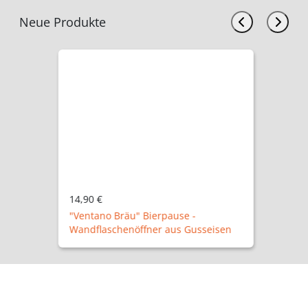
Neue Produkte
14,90 €
"Ventano Bräu" Bierpause -
Wandflaschenöffner aus Gusseisen