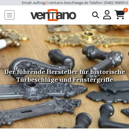
Email: auftrag
@
ventano-beschlaege.de
Telefon: 05402 96895-0
u
0
Der führende Hersteller für historische
Türbeschläge und Fenstergriffe