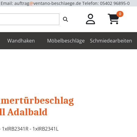
Email: auftrag
@
ventano-beschlaege.de
Telefon: 05402 96895-0
unread m
0
enbeschläge
Wandhaken
Möbelbeschläge
Schmiedearbeiten
mmertürbeschlag
l Adalbald
- 1xIRB2341R - 1xIRB2341L