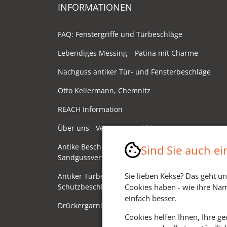
INFORMATIONEN
FAQ: Fenstergriffe und Türbeschläge
Lebendiges Messing – Patina mit Charme
Nachguss antiker Tür- und Fensterbeschläge
Otto Kellermann, Chemnitz
REACH Information
Über uns - Ventano Beschläge
Antike Beschläge - Herstellung im
Sind Sie auch e
Sandgussverfahren
Sie lieben Kekse? Das geht un
Antiker Türbeschlag als
Schutzbeschlag/Sicherheitsbeschlag
Cookies haben - wie ihre Nam
einfach besser.
Drückergarnituren mit Drehknauf
Cookies helfen Ihnen, Ihre g