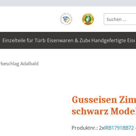
Einzelteile für Türbeschläge
Eisenwaren & Zubehör
Handgefertigte Eis
rbeschlag Adalbald
Gusseisen Zi
schwarz Model
Produktnr.: 2x
IRB1791BB72