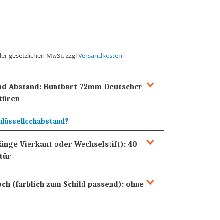
der gesetzlichen MwSt. zzgl
Versandkosten
und Abstand:
Buntbart 72mm
Deutscher
türen
hlüssellochabstand?
Länge Vierkant oder Wechselstift):
40
tür
och (farblich zum Schild passend):
ohne