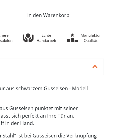
In den Warenkorb
chere
Echte
Manufaktur
saktion
Handarbeit
Qualität
r aus schwarzem Gusseisen - Modell
 aus Gusseisen punktet mit seiner
sst sich perfekt an Ihre Tür an.
ff in der Hand.
 Stahl“ ist bei Gusseisen die Verknüpfung