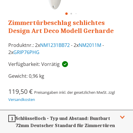
Zimmertürbeschlag schlichtes
Design Art Deco Modell Gerharde
Produktnr.: 2x
NM1231BB72
- 2x
NM2011M
-
2x
GRIP76PHG
Verfügbarkeit: Vorrätig
Gewicht:
0,96 kg
119,50 €
Preisangaben inkl. der gesetzlichen MwSt. zzgl
Versandkosten
Schlüsselloch - Typ und Abstand:
Buntbart
1
72mm
Deutscher Standard für Zimmertüren