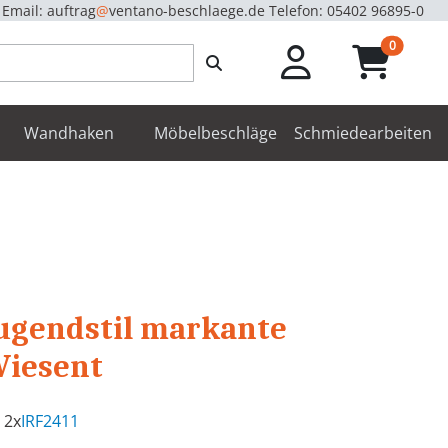
Email: auftrag
@
ventano-beschlaege.de
Telefon: 05402 96895-0
unread m
0
enbeschläge
Wandhaken
Möbelbeschläge
Schmiedearbeiten
ugendstil markante
Wiesent
 2x
IRF2411