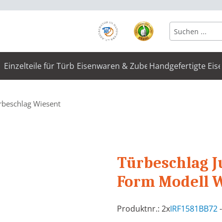
Einzelteile für Türbeschläge
Eisenwaren & Zubehör
Handgefertigte Eis
rbeschlag Wiesent
Türbeschlag J
Form Modell 
Produktnr.: 2x
IRF1581BB72
-