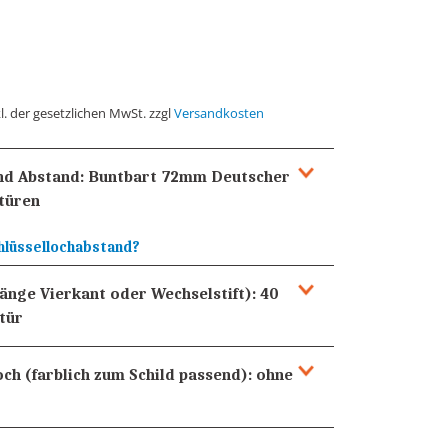
l. der gesetzlichen MwSt. zzgl
Versandkosten
und Abstand:
Buntbart 72mm
Deutscher
türen
hlüssellochabstand?
Länge Vierkant oder Wechselstift):
40
tür
och (farblich zum Schild passend):
ohne