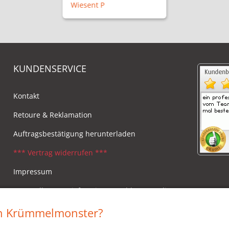
Wiesent P
KUNDENSERVICE
Kontakt
Retoure & Reklamation
Auftragsbestätigung herunterladen
*** Vertrag widerrufen ***
Impressum
Versandkosten, Lieferzeiten & Zahlungsmodi
Widerrufsbelehrung
in Krümmelmonster?