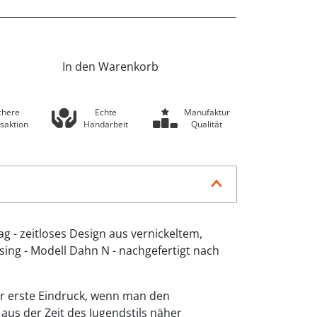
In den Warenkorb
chere
Echte
Manufaktur
saktion
Handarbeit
Qualität
g - zeitloses Design aus vernickeltem,
ing - Modell Dahn N - nachgefertigt nach
der erste Eindruck, wenn man den
us der Zeit des Jugendstils näher