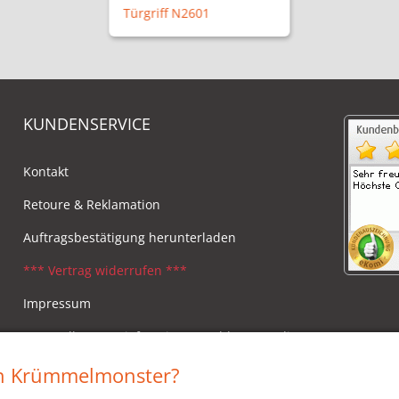
Türgriff N2601
KUNDENSERVICE
Kontakt
Retoure & Reklamation
Auftragsbestätigung herunterladen
*** Vertrag widerrufen ***
Impressum
Versandkosten, Lieferzeiten & Zahlungsmodi
Widerrufsbelehrung
in Krümmelmonster?