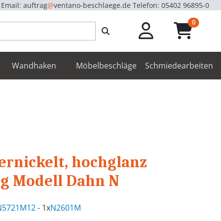
Email: auftrag
@
ventano-beschlaege.de
Telefon: 05402 96895-0
unread m
0
enbeschläge
Wandhaken
Möbelbeschläge
Schmiedearbeiten
ernickelt, hochglanz
ng Modell Dahn N
N5721M12
- 1x
N2601M