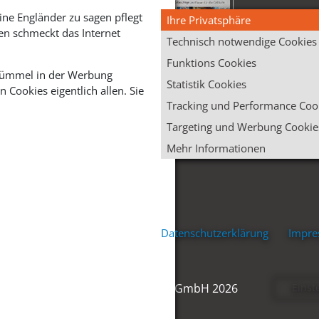
ine Engländer zu sagen pflegt
Ihre Privatsphäre
en schmeckt das Internet
Technisch notwendige Cookies
Funktions Cookies
 Krümmel in der Werbung
Statistik Cookies
Cookies eigentlich allen. Sie
Tracking und Performance Coo
Targeting und Werbung Cookie
Mehr Informationen
Datenschutzerklärung
Impr
© Ventano Beschläge GmbH 2026
Einst