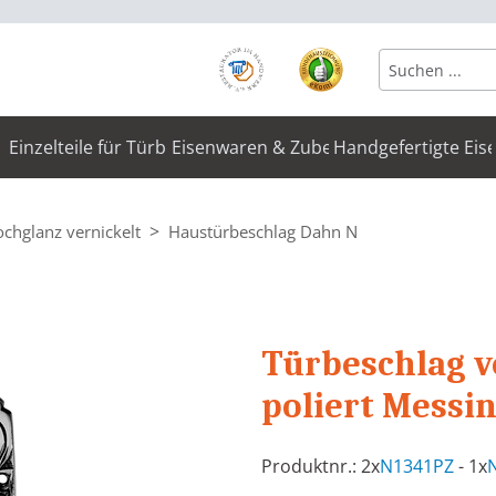
Einzelteile für Türbeschläge
Eisenwaren & Zubehör
Handgefertigte Eis
ochglanz vernickelt
Haustürbeschlag Dahn N
Türbeschlag v
poliert Messi
Produktnr.: 2x
N1341PZ
- 1x