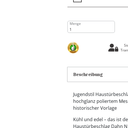
Menge
Si
Tran
Beschreibung
Jugendstil Haustürbeschla
hochglanz poliertem Mess
historischer Vorlage
Kühl und edel – das ist 
Haustürbeschlag Dahn N a