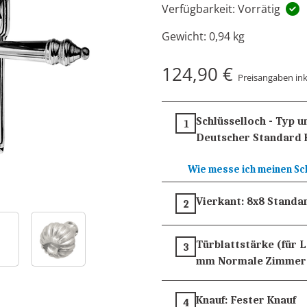
Verfügbarkeit: Vorrätig
Gewicht:
0,94 kg
124,90 €
Preisangaben ink
Schlüsselloch - Typ 
1
Deutscher Standard 
Wie messe ich meinen Sc
Vierkant:
8x8
Standa
2
Türblattstärke (für 
3
mm
Normale Zimmer
Knauf:
Fester Knauf
4