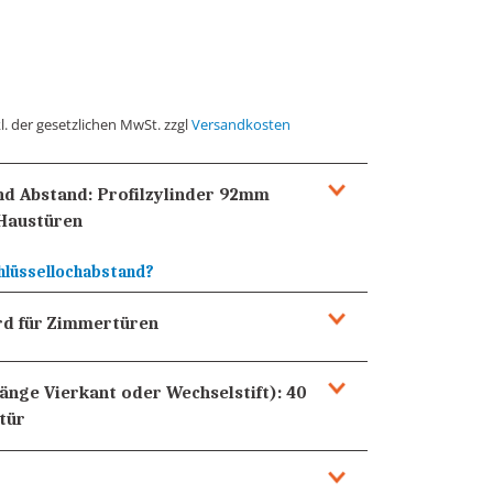
l. der gesetzlichen MwSt. zzgl
Versandkosten
und Abstand:
Profilzylinder 92mm
Haustüren
hlüssellochabstand?
rd für Zimmertüren
Länge Vierkant oder Wechselstift):
40
tür