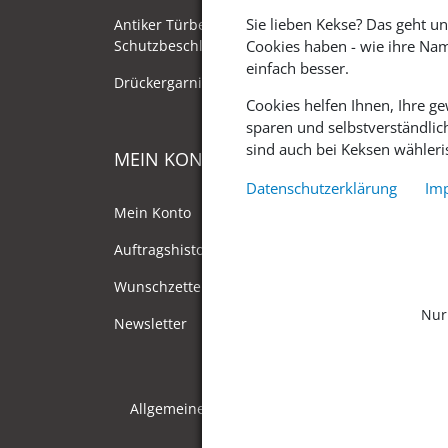
Sie lieben Kekse? Das geht un
Antiker Türbeschlag als
Schutzbeschlag/Sicherheitsbeschlag
Cookies haben - wie ihre Nam
einfach besser.
Drückergarnituren mit Drehknauf
Cookies helfen Ihnen, Ihre g
sparen und selbstverständlic
sind auch bei Keksen wähleris
MEIN KONTO
Datenschutzerklärung
Im
Mein Konto
Auftragshistorie
Wunschzettel
Nur
Newsletter
Allgemeine Geschäftsbedingungen
Date