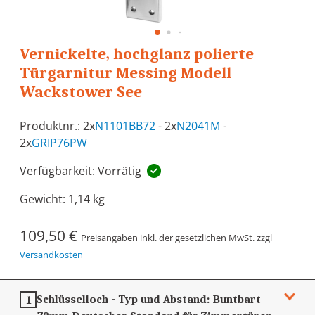
Vernickelte, hochglanz polierte
Türgarnitur Messing Modell
Wackstower See
Produktnr.: 2x
N1101BB72
- 2x
N2041M
-
2x
GRIP76PW
Verfügbarkeit: Vorrätig
Gewicht:
1,14 kg
109,50 €
Preisangaben inkl. der gesetzlichen MwSt. zzgl
Versandkosten
Schlüsselloch - Typ und Abstand:
Buntbart
1