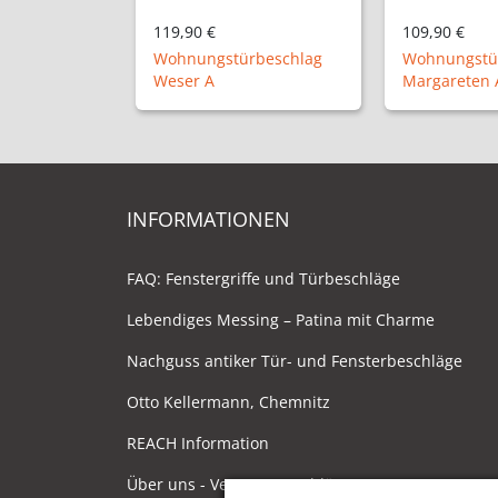
109,90 €
114,90 €
rbeschlag
Wohnungstürbeschlag
Wohnungstü
Margareten A
Ameissee A
INFORMATIONEN
FAQ: Fenstergriffe und Türbeschläge
Lebendiges Messing – Patina mit Charme
Nachguss antiker Tür- und Fensterbeschläge
Otto Kellermann, Chemnitz
REACH Information
Über uns - Ventano Beschläge