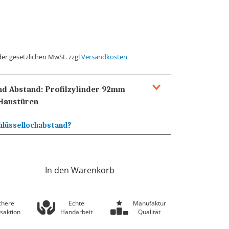
der gesetzlichen MwSt. zzgl
Versandkosten
und Abstand:
Profilzylinder 92mm
Haustüren
hlüssellochabstand?
In den Warenkorb
chere
Echte
Manufaktur
saktion
Handarbeit
Qualität