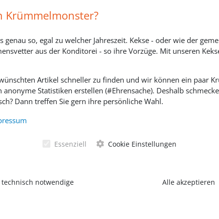
Widerrufsbelehrung
in Krümmelmonster?
s genau so, egal zu welcher Jahreszeit. Kekse - oder wie der geme
ensvetter aus der Konditorei - so ihre Vorzüge. Mit unseren Keks
ewünschten Artikel schneller zu finden und wir können ein paar
h anonyme Statistiken erstellen (#Ehrensache). Deshalb schmecken 
ch? Dann treffen Sie gern ihre persönliche Wahl.
SOZIALE MEDIEN
pressum
Essenziell
Cookie Einstellungen
 technisch notwendige
Alle akzeptieren