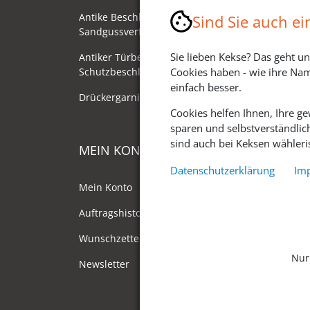
Antike Beschläge - Herstellung im
Sind Sie auch e
Sandgussverfahren
Sie lieben Kekse? Das geht un
Antiker Türbeschlag als
Schutzbeschlag/Sicherheitsbeschlag
Cookies haben - wie ihre Nam
einfach besser.
Drückergarnituren mit Drehknauf
Cookies helfen Ihnen, Ihre g
sparen und selbstverständlic
sind auch bei Keksen wähleris
MEIN KONTO
Datenschutzerklärung
Im
Mein Konto
Auftragshistorie
Wunschzettel
Nur
Newsletter