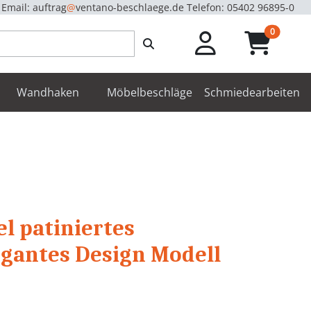
Email: auftrag
@
ventano-beschlaege.de
Telefon: 05402 96895-0
unread m
0
enbeschläge
Wandhaken
Möbelbeschläge
Schmiedearbeiten
l patiniertes
egantes Design Modell