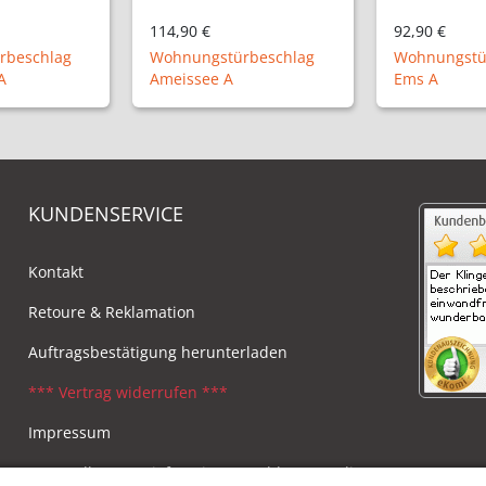
92,90 €
129,90 €
rbeschlag
Wohnungstürbeschlag
Haustürbesc
Ems A
Auwaldsee 
KUNDENSERVICE
Kontakt
Retoure & Reklamation
Auftragsbestätigung herunterladen
*** Vertrag widerrufen ***
Impressum
Versandkosten, Lieferzeiten & Zahlungsmodi