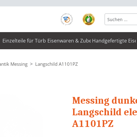
Einzelteile für Türbeschläge
Eisenwaren & Zubehör
Handgefertigte Eis
antik Messing
Langschild A1101PZ
Messing dunke
Langschild el
A1101PZ