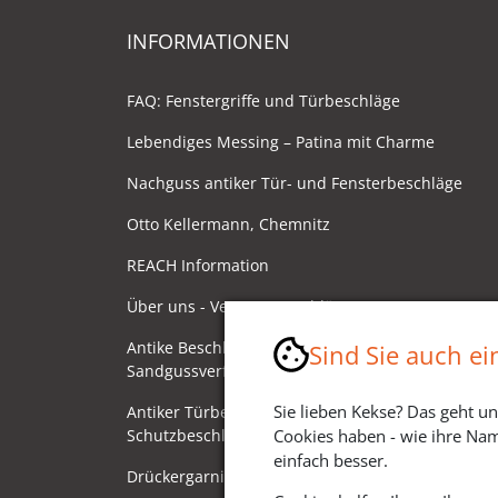
INFORMATIONEN
FAQ: Fenstergriffe und Türbeschläge
Lebendiges Messing – Patina mit Charme
Nachguss antiker Tür- und Fensterbeschläge
Otto Kellermann, Chemnitz
REACH Information
Über uns - Ventano Beschläge
Antike Beschläge - Herstellung im
Sind Sie auch e
Sandgussverfahren
Sie lieben Kekse? Das geht un
Antiker Türbeschlag als
Schutzbeschlag/Sicherheitsbeschlag
Cookies haben - wie ihre Nam
einfach besser.
Drückergarnituren mit Drehknauf