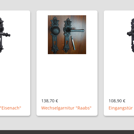
108,90 €
96,90 €
itur "Raabs"
Eingangstür "Villach"
Eingangstür 