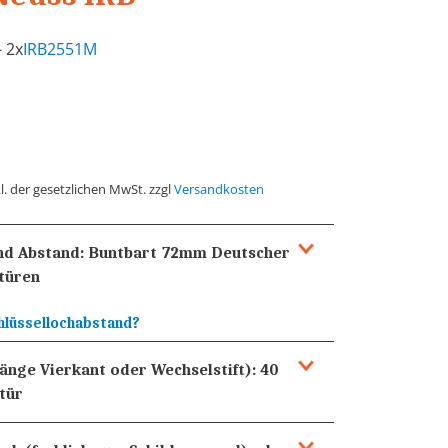
- 2x
IRB2551M
l. der gesetzlichen MwSt. zzgl
Versandkosten
und Abstand:
Buntbart 72mm
Deutscher
türen
hlüssellochabstand?
Länge Vierkant oder Wechselstift):
40
tür