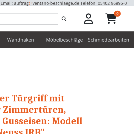
Email: auftrag
@
ventano-beschlaege.de
Telefon: 05402 96895-0
unread m
0
enbeschläge
Wandhaken
Möbelbeschläge
Schmiedearbeiten
er Türgriff mit
r Zimmertüren,
s Gusseisen: Modell
"Neuss IRB"