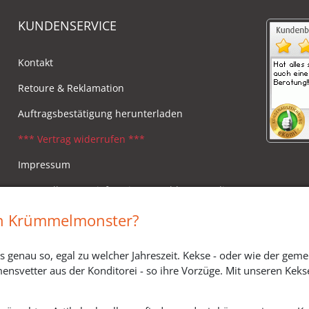
KUNDENSERVICE
Kontakt
Retoure & Reklamation
Auftragsbestätigung herunterladen
*** Vertrag widerrufen ***
Impressum
Versandkosten, Lieferzeiten & Zahlungsmodi
Widerrufsbelehrung
in Krümmelmonster?
s genau so, egal zu welcher Jahreszeit. Kekse - oder wie der geme
ensvetter aus der Konditorei - so ihre Vorzüge. Mit unseren Keks