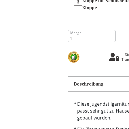
Klappe für Schlüssell
3
Klappe
Menge
Si
Tran
Beschreibung
Diese Jugendstilgarnitu
passt sehr gut zu Häuse
gebaut wurden.