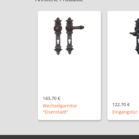
122,70 €
138,70 €
itur
Eingangstür "Eisenach"
Wechselgarn