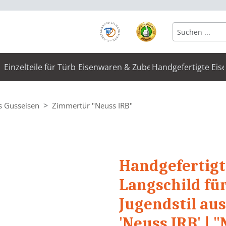
Einzelteile für Türbeschläge
Eisenwaren & Zubehör
Handgefertigte Eis
s Gusseisen
Zimmertür "Neuss IRB"
Handgefertigt
Langschild fü
Jugendstil au
'Neuss IRB' | 