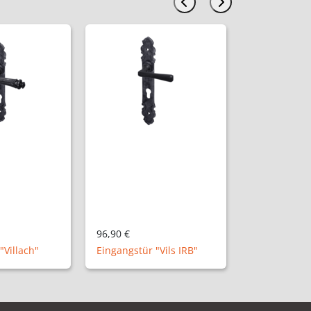
103,90 €
128,90 €
Eingangstür
"Vils IRB"
"Vöcklabruck"
Wechselgarni