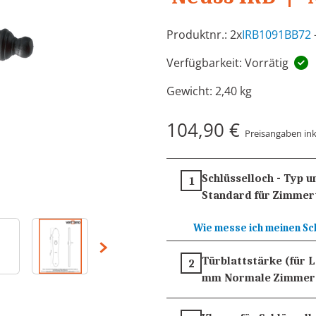
Produktnr.: 2x
IRB1091BB72
Verfügbarkeit: Vorrätig
Gewicht:
2,40 kg
104,90 €
Preisangaben ink
Schlüsselloch - Typ 
1
Standard für Zimmer
Wie messe ich meinen Sc
Türblattstärke (für 
2
mm
Normale Zimmer