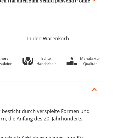
och (farblich zum Schild passend):
ohne
In den Warenkorb
chere
Echte
Manufaktur
saktion
Handarbeit
Qualität
r besticht durch verspielte Formen und
rn, die Anfang des 20. Jahrhunderts