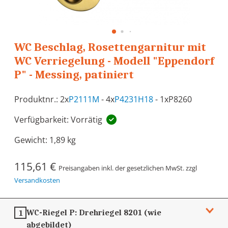
WC Beschlag, Rosettengarnitur mit
WC Verriegelung - Modell "Eppendorf
P" - Messing, patiniert
Produktnr.: 2x
P2111M
- 4x
P4231H18
- 1xP8260
Verfügbarkeit: Vorrätig
Gewicht:
1,89 kg
115,61 €
Preisangaben inkl. der gesetzlichen MwSt. zzgl
Versandkosten
WC-Riegel P:
Drehriegel 8201 (wie
1
abgebildet)