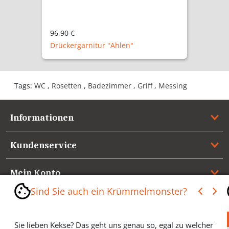
107,90 €
Zimmertür "Ahlen A"
Tags:
WC
,
Rosetten
,
Badezimmer
,
Griff
,
Messing
Informationen
Kundenservice
Mein Konto
Sind Sie auch ein Krümmelmonster?
Referenzen
Sie lieben Kekse? Das geht uns genau so, egal zu welcher
Medienspiegel & Presseinformationen