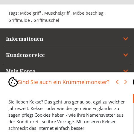
Tags:
Möbelgriff
,
Muschelgriff
,
Möbelbeschlag
,
Griffmulde
,
Griffmuschel
Informationen
Kundenservice
Mein Konto
Sind Sie auch ein Krümmelmonster?
Referenzen
Sie lieben Kekse? Das geht uns genau so, egal zu welcher
Medienspiegel & Presseinformationen
Jahreszeit. Kekse - oder wie der gemeine Engländer zu
sagen pflegt Cookies haben - wie ihre Namensvetter aus
*** Vertrag widerrufen ***
der Konditorei - so ihre Vorzüge. Mit unseren Keksen
schmeckt das Internet einfach besser.