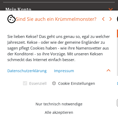
Mein Konto
Sind Sie auch ein Krümmelmonster?
Referenzen
Sie lieben Kekse? Das geht uns genau so, egal zu welcher
Medienspiegel & Presseinformationen
Jahreszeit. Kekse - oder wie der gemeine Engländer zu
sagen pflegt Cookies haben - wie ihre Namensvetter aus
*** Vertrag widerrufen ***
der Konditorei - so ihre Vorzüge. Mit unseren Keksen
schmeckt das Internet einfach besser.
Cookies helfen Ihnen, Ihre gewünschten Artikel schneller
Datenschutzerklärung
Impressum
zu finden und wir können ein paar Krümmel in der
Werbung sparen und selbstverständlich anonyme
Essenziell
Cookie Einstellungen
Statistiken erstellen (#Ehrensache). Deshalb schmecken
Allgemeine Geschäftsbedingungen
Cookies eigentlich allen. Sie sind auch bei Keksen
wählerisch? Dann treffen Sie gern ihre persönliche Wahl.
Datenschutzerklärung
Nur technisch notwendige
Alle akzeptieren
© Ventano Beschläge GmbH 2026