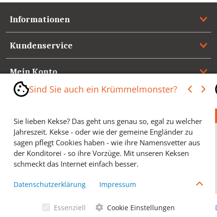
Informationen
Kundenservice
Mein Konto
Sind Sie auch ein Krümmelmonster?
Referenzen
Sie lieben Kekse? Das geht uns genau so, egal zu welcher
Medienspiegel & Presseinformationen
Jahreszeit. Kekse - oder wie der gemeine Engländer zu
sagen pflegt Cookies haben - wie ihre Namensvetter aus
*** Vertrag widerrufen ***
der Konditorei - so ihre Vorzüge. Mit unseren Keksen
schmeckt das Internet einfach besser.
Cookies helfen Ihnen, Ihre gewünschten Artikel schneller
Datenschutzerklärung
Impressum
zu finden und wir können ein paar Krümmel in der
Werbung sparen und selbstverständlich anonyme
Essenziell
Cookie Einstellungen
Statistiken erstellen (#Ehrensache). Deshalb schmecken