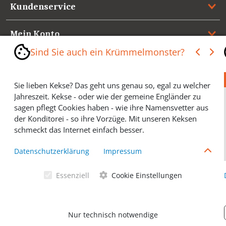
Kundenservice
Mein Konto
Sind Sie auch ein Krümmelmonster?
Referenzen
Sie lieben Kekse? Das geht uns genau so, egal zu welcher
Medienspiegel & Presseinformationen
Jahreszeit. Kekse - oder wie der gemeine Engländer zu
sagen pflegt Cookies haben - wie ihre Namensvetter aus
*** Vertrag widerrufen ***
der Konditorei - so ihre Vorzüge. Mit unseren Keksen
schmeckt das Internet einfach besser.
Cookies helfen Ihnen, Ihre gewünschten Artikel schneller
Datenschutzerklärung
Impressum
zu finden und wir können ein paar Krümmel in der
Werbung sparen und selbstverständlich anonyme
Essenziell
Cookie Einstellungen
Statistiken erstellen (#Ehrensache). Deshalb schmecken
Allgemeine Geschäftsbedingungen
Cookies eigentlich allen. Sie sind auch bei Keksen
wählerisch? Dann treffen Sie gern ihre persönliche Wahl.
Datenschutzerklärung
Nur technisch notwendige