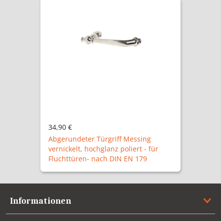
37,90 €
ng
Abgerundeter Türgriff Messing
- für
patiniert - für Fluchttüren- nach DIN
9
EN 179
Informationen