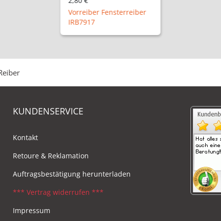
2,80 €
Vorreiber Fensterreiber
IRB7917
Reiber
KUNDENSERVICE
Kontakt
Retoure & Reklamation
Auftragsbestätigung herunterladen
*** Vertrag widerrufen ***
Impressum