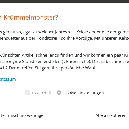
Versandkosten, Lieferzeiten & Zahlungsmodi
Widerrufsbelehrung
in Krümmelmonster?
s genau so, egal zu welcher Jahreszeit. Kekse - oder wie der geme
ensvetter aus der Konditorei - so ihre Vorzüge. Mit unseren Keks
ewünschten Artikel schneller zu finden und wir können ein paar
h anonyme Statistiken erstellen (#Ehrensache). Deshalb schmecken 
ch? Dann treffen Sie gern ihre persönliche Wahl.
SOZIALE MEDIEN
pressum
Essenziell
Cookie Einstellungen
 technisch notwendige
Alle akzeptieren