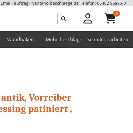
Email: auftrag
@
ventano-beschlaege.de
Telefon: 05402 96895-0
unread m
0
enbeschläge
Wandhaken
Möbelbeschläge
Schmiedearbeiten
 antik, Vorreiber
ssing patiniert ,