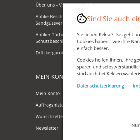
Über uns - Ventano Beschläge
Antike Beschläge - Herstellung im
Sind Sie auch e
Sandgussverfahren
Sie lieben Kekse? Das geht un
Antiker Türbeschlag als
Schutzbeschlag/Sicherheitsbeschlag
Cookies haben - wie ihre Nam
einfach besser.
Drückergarnituren mit Drehknauf
Cookies helfen Ihnen, Ihre g
sparen und selbstverständlic
sind auch bei Keksen wähleris
MEIN KONTO
Datenschutzerklärung
Im
Mein Konto
Auftragshistorie
Wunschzettel
Nur
Newsletter