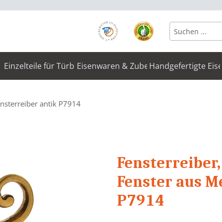
Einzelteile für Türbeschläge
Eisenwaren & Zubehör
Handgefertigte Eis
nsterreiber antik P7914
Fensterreiber,
Fenster aus Me
P7914