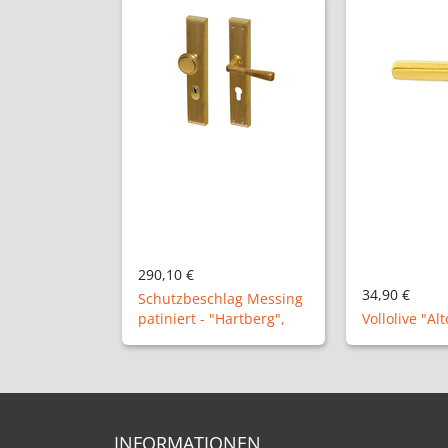
34,90 €
34,90 €
lag Messing
Hartberg",
Vollolive "Altona B"
Vollolive "A
INFORMATIONEN