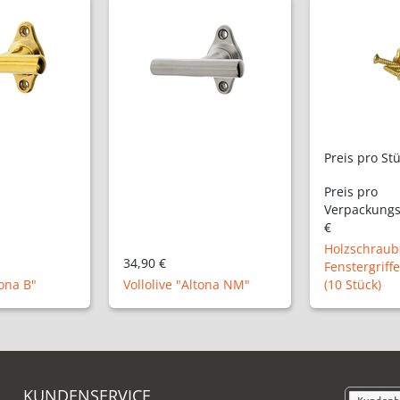
Preis pro Stück:
1,00 €
Preis pro
Verpackungseinheit:
9,96
€
Holzschrauben für
Fenstergriffe, Messing
Handgemach
ltona NM"
(10 Stück)
Zementflies
KUNDENSERVICE