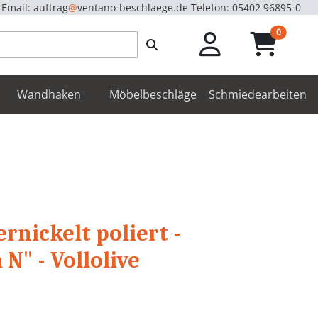
Email: auftrag
@
ventano-beschlaege.de
Telefon: 05402 96895-0
unread m
0
enbeschläge
Wandhaken
Möbelbeschläge
Schmiedearbeiten
ernickelt poliert -
N" - Vollolive