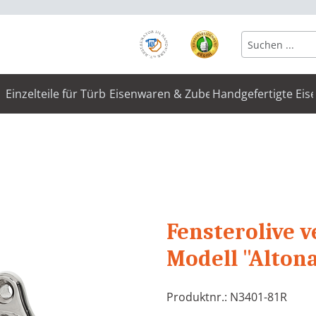
Einzelteile für Türbeschläge
Eisenwaren & Zubehör
Handgefertigte Eis
"
Fensterolive v
Modell "Altona 
Produktnr.: N3401-81R