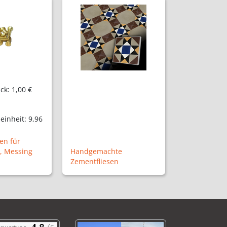
124,60 €
te
Wechselgarnitur
en
"Hartberg P"