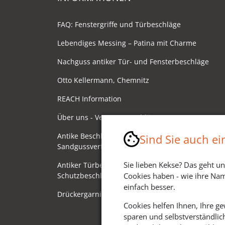
FAQ: Fenstergriffe und Türbeschläge
Lebendiges Messing – Patina mit Charme
Nachguss antiker Tür- und Fensterbeschläge
Otto Kellermann, Chemnitz
REACH Information
Über uns - Ventano Beschläge
Antike Beschläge - Herstellung im
Sind Sie auch e
Sandgussverfahren
Sie lieben Kekse? Das geht un
Antiker Türbeschlag als
Schutzbeschlag/Sicherheitsbeschlag
Cookies haben - wie ihre Nam
einfach besser.
Drückergarnituren mit Drehknauf
Cookies helfen Ihnen, Ihre g
sparen und selbstverständlic