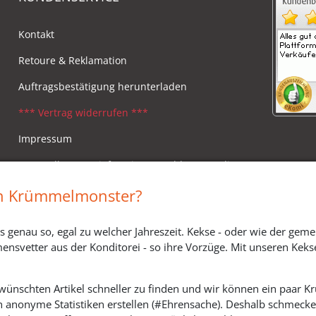
Kontakt
Retoure & Reklamation
Auftragsbestätigung herunterladen
*** Vertrag widerrufen ***
Impressum
Versandkosten, Lieferzeiten & Zahlungsmodi
Widerrufsbelehrung
in Krümmelmonster?
s genau so, egal zu welcher Jahreszeit. Kekse - oder wie der geme
ensvetter aus der Konditorei - so ihre Vorzüge. Mit unseren Keks
ewünschten Artikel schneller zu finden und wir können ein paar
h anonyme Statistiken erstellen (#Ehrensache). Deshalb schmecken 