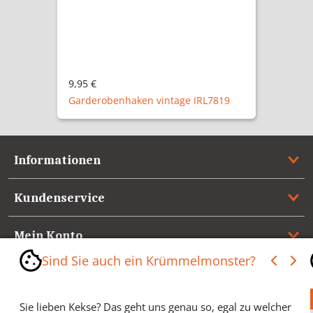
9,95 €
19
Garderobenhaken vintage IRB7819
Informationen
Kundenservice
Mein Konto
Sind Sie auch ein Krümmelmonster?
Referenzen
Sie lieben Kekse? Das geht uns genau so, egal zu welcher
Medienspiegel & Presseinformationen