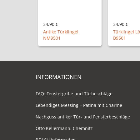
34,90 €
34,90 €
Antike Türklingel
Türklingel L
NM9501
B9501
INFORMATIONEN
FAQ: Fenstergriffe und Türbeschläge
Lebendiges Messing – Patina mit Charme
Nachguss antiker Tür- und Fensterbeschläge
Otto Kellermann, Chemnitz
REACH Information