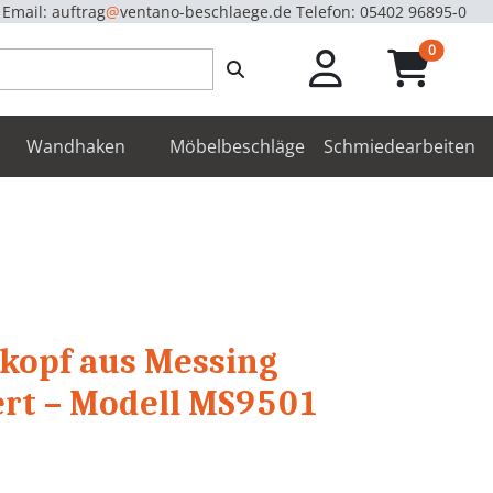
Email: auftrag
@
ventano-beschlaege.de
Telefon: 05402 96895-0
unread m
0
enbeschläge
Wandhaken
Möbelbeschläge
Schmiedearbeiten
kopf aus Messing
ert – Modell MS9501