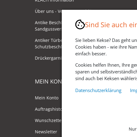
Über uns - Ventano Beschläge
Antike Beschläge - Herstellung im
Sind Sie auch e
Sandgussverfahren
Sie lieben Kekse? Das geht un
Antiker Türbeschlag als
Schutzbeschlag/Sicherheitsbeschlag
Cookies haben - wie ihre Nam
einfach besser.
Drückergarnituren mit Drehknauf
Cookies helfen Ihnen, Ihre g
sparen und selbstverständlic
sind auch bei Keksen wähleris
MEIN KONTO
Datenschutzerklärung
Im
Mein Konto
Auftragshistorie
Wunschzettel
Nur
Newsletter