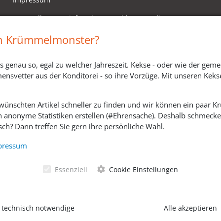
Versandkosten, Lieferzeiten & Zahlungsmodi
Widerrufsbelehrung
in Krümmelmonster?
s genau so, egal zu welcher Jahreszeit. Kekse - oder wie der geme
ensvetter aus der Konditorei - so ihre Vorzüge. Mit unseren Keks
ewünschten Artikel schneller zu finden und wir können ein paar
h anonyme Statistiken erstellen (#Ehrensache). Deshalb schmecken 
ch? Dann treffen Sie gern ihre persönliche Wahl.
SOZIALE MEDIEN
pressum
Essenziell
Cookie Einstellungen
 technisch notwendige
Alle akzeptieren