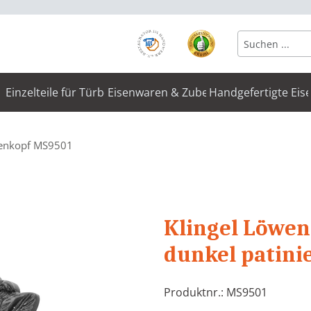
Einzelteile für Türbeschläge
Eisenwaren & Zubehör
Handgefertigte Eis
wenkopf MS9501
Klingel Löwen
dunkel patini
Produktnr.: MS9501