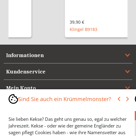
39,90 €
Klingel B9183
Informationen
Kundenservice
Mein Konto
Sind Sie auch ein Krümmelmonster?
Referenzen
Sie lieben Kekse? Das geht uns genau so, egal zu welcher
Medienspiegel & Presseinformationen
Jahreszeit. Kekse - oder wie der gemeine Engländer zu
sagen pflegt Cookies haben - wie ihre Namensvetter aus