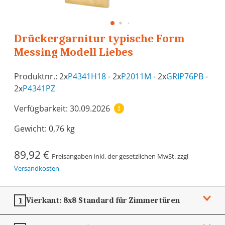
Drückergarnitur typische Form
Messing Modell Liebes
Produktnr.: 2x
P4341H18
- 2x
P2011M
- 2x
GRIP76PB
-
2x
P4341PZ
Verfügbarkeit: 30.09.2026
Gewicht:
0,76 kg
89,92 €
Preisangaben inkl. der gesetzlichen MwSt. zzgl
Versandkosten
Vierkant:
8x8
Standard für Zimmertüren
1