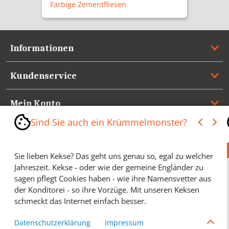
Schlüssellochrosette NM4341PZ
Informationen
Kundenservice
Mein Konto
Sind Sie auch ein Krümmelmonster?
Referenzen
Sie lieben Kekse? Das geht uns genau so, egal zu welcher
Medienspiegel & Presseinformationen
Jahreszeit. Kekse - oder wie der gemeine Engländer zu
sagen pflegt Cookies haben - wie ihre Namensvetter aus
*** Vertrag widerrufen ***
der Konditorei - so ihre Vorzüge. Mit unseren Keksen
schmeckt das Internet einfach besser.
Cookies helfen Ihnen, Ihre gewünschten Artikel schneller
Datenschutzerklärung
Impressum