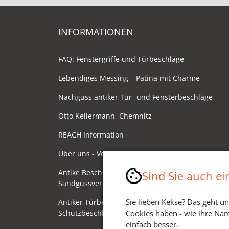
INFORMATIONEN
FAQ: Fenstergriffe und Türbeschläge
Lebendiges Messing – Patina mit Charme
Nachguss antiker Tür- und Fensterbeschläge
Otto Kellermann, Chemnitz
REACH Information
Über uns - Ventano Beschläge
Antike Beschläge - Herstellung im
Sind Sie auch e
Sandgussverfahren
Sie lieben Kekse? Das geht un
Antiker Türbeschlag als
Schutzbeschlag/Sicherheitsbeschlag
Cookies haben - wie ihre Nam
einfach besser.