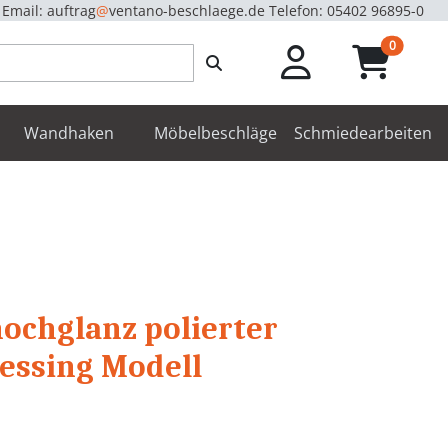
Email: auftrag
@
ventano-beschlaege.de
Telefon: 05402 96895-0
unread m
0
enbeschläge
Wandhaken
Möbelbeschläge
Schmiedearbeiten
hochglanz polierter
Messing Modell