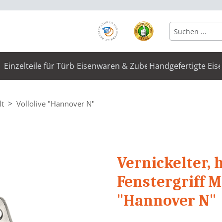
Einzelteile für Türbeschläge
Eisenwaren & Zubehör
Handgefertigte Eis
lt
Vollolive "Hannover N"
Vernickelter, 
Fenstergriff 
"Hannover N"