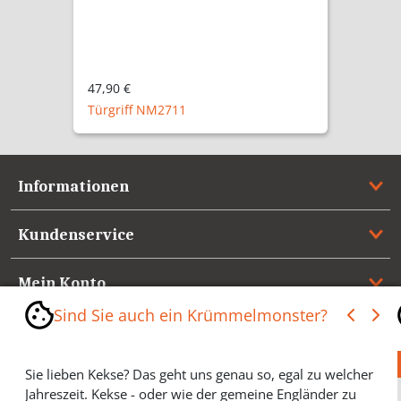
47,90 €
Türgriff NM2711
Informationen
Kundenservice
Mein Konto
Sind Sie auch ein Krümmelmonster?
Referenzen
Sie lieben Kekse? Das geht uns genau so, egal zu welcher
Medienspiegel & Presseinformationen
Jahreszeit. Kekse - oder wie der gemeine Engländer zu