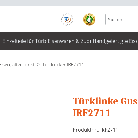
Einzelteile für Türbeschläge
Eisenwaren & Zubehör
Handgefertigte Eis
Eisen, altverzinkt
Türdrücker IRF2711
Türklinke Gus
IRF2711
Produktnr.: IRF2711