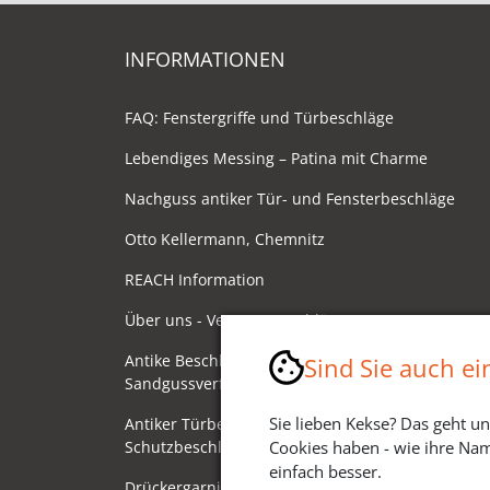
INFORMATIONEN
FAQ: Fenstergriffe und Türbeschläge
Lebendiges Messing – Patina mit Charme
Nachguss antiker Tür- und Fensterbeschläge
Otto Kellermann, Chemnitz
REACH Information
Über uns - Ventano Beschläge
Antike Beschläge - Herstellung im
Sind Sie auch e
Sandgussverfahren
Sie lieben Kekse? Das geht un
Antiker Türbeschlag als
Schutzbeschlag/Sicherheitsbeschlag
Cookies haben - wie ihre Nam
einfach besser.
Drückergarnituren mit Drehknauf