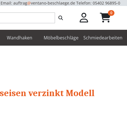
Email: auftrag
@
ventano-beschlaege.de
Telefon: 05402 96895-0
unread m
0
enbeschläge
Wandhaken
Möbelbeschläge
Schmiedearbeiten
seisen verzinkt Modell