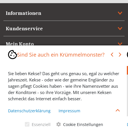
Informationen
Kundenservice
Mein Konto
Sind Sie auch ein Krümmelmonster?
Referenzen
Sie lieben Kekse? Das geht uns genau so, egal zu welcher
Medienspiegel & Presseinformationen
Jahreszeit. Kekse - oder wie der gemeine Engländer zu
sagen pflegt Cookies haben - wie ihre Namensvetter aus
*** Vertrag widerrufen ***
der Konditorei - so ihre Vorzüge. Mit unseren Keksen
schmeckt das Internet einfach besser.
Cookies helfen Ihnen, Ihre gewünschten Artikel schneller
Datenschutzerklärung
Impressum
zu finden und wir können ein paar Krümmel in der
Werbung sparen und selbstverständlich anonyme
Essenziell
Cookie Einstellungen