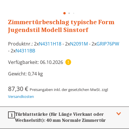
Zimmertürbeschlag typische Form
Jugendstil Modell Sinstorf
Produktnr.: 2x
N4311H18
- 2x
N2091M
- 2x
GRIP76PW
- 2x
N4311BB
Verfügbarkeit: 06.10.2026
Gewicht:
0,74 kg
87,30 €
Preisangaben inkl. der gesetzlichen MwSt. zzgl
Versandkosten
Türblattstärke (für Länge Vierkant oder
1
Wechselstift):
40 mm
Normale Zimmertür