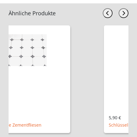
Ähnliche Produkte
5,90 €
Schlüssellochrosette B4311BB