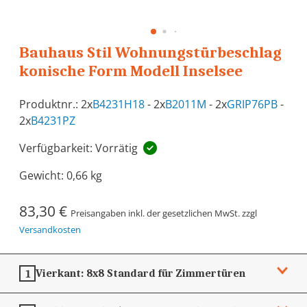
Bauhaus Stil Wohnungstürbeschlag
konische Form Modell Inselsee
Produktnr.: 2x
B4231H18
- 2x
B2011M
- 2x
GRIP76PB
-
2x
B4231PZ
Verfügbarkeit: Vorrätig
Gewicht:
0,66 kg
83,30 €
Preisangaben inkl. der gesetzlichen MwSt. zzgl
Versandkosten
Vierkant:
8x8
Standard für Zimmertüren
1