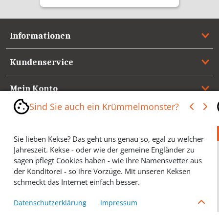
Informationen
Kundenservice
Mein Konto
Sind Sie auch ein Krümmelmonster?
Referenzen
Sie lieben Kekse? Das geht uns genau so, egal zu welcher
Medienspiegel & Presseinformationen
Jahreszeit. Kekse - oder wie der gemeine Engländer zu
sagen pflegt Cookies haben - wie ihre Namensvetter aus
*** Vertrag widerrufen ***
der Konditorei - so ihre Vorzüge. Mit unseren Keksen
schmeckt das Internet einfach besser.
Cookies helfen Ihnen, Ihre gewünschten Artikel schneller
Datenschutzerklärung
Impressum
zu finden und wir können ein paar Krümmel in der