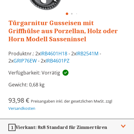
Türgarnitur Gusseisen mit
Griffhülse aus Porzellan, Holz oder
Horn Modell Sasseninsel
Produktnr.: 2x
IRB4601H18
- 2x
IRB2541M
-
2x
GRIP76EW
- 2x
IRB4601PZ
Verfügbarkeit: Vorrätig
Gewicht:
0,68 kg
93,98 €
Preisangaben inkl. der gesetzlichen MwSt. zzgl
Versandkosten
Vierkant:
8x8
Standard für Zimmertüren
1