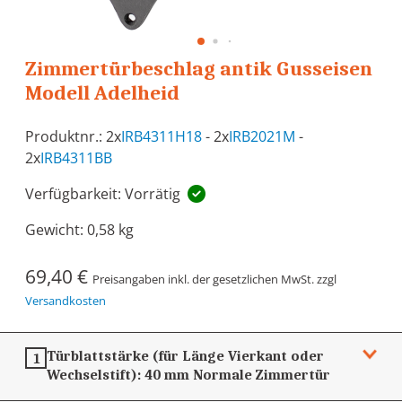
Zimmertürbeschlag antik Gusseisen
Modell Adelheid
Produktnr.: 2x
IRB4311H18
- 2x
IRB2021M
-
2x
IRB4311BB
Verfügbarkeit: Vorrätig
Gewicht:
0,58 kg
69,40 €
Preisangaben inkl. der gesetzlichen MwSt. zzgl
Versandkosten
Türblattstärke (für Länge Vierkant oder
1
Wechselstift):
40 mm
Normale Zimmertür