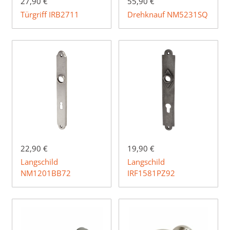
27,90 €
55,90 €
Türgriff IRB2711
Drehknauf NM5231SQ
22,90 €
19,90 €
Langschild
Langschild
NM1201BB72
IRF1581PZ92