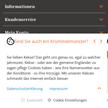
Informationen
Kundenservice
Mein Konto
Sind Sie auch ein Krümmelmonster?
Referenzen
Sie lieben Kekse? Das geht uns genau so, egal zu welcher
Medienspiegel & Presseinformationen
Jahreszeit. Kekse - oder wie der gemeine Engländer zu
sagen pflegt Cookies haben - wie ihre Namensvetter aus
*** Vertrag widerrufen ***
der Konditorei - so ihre Vorzüge. Mit unseren Keksen
schmeckt das Internet einfach besser.
Cookies helfen Ihnen, Ihre gewünschten Artikel schneller
Datenschutzerklärung
Impressum
zu finden und wir können ein paar Krümmel in der
Werbung sparen und selbstverständlich anonyme
Essenziell
Cookie Einstellungen
Statistiken erstellen (#Ehrensache). Deshalb schmecken
Allgemeine Geschäftsbedingungen