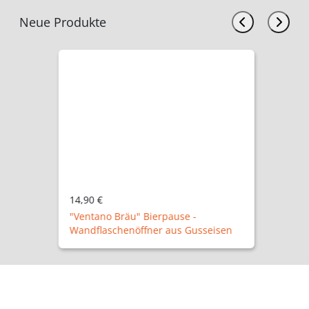
Neue Produkte
14,90 €
"Ventano Bräu" Bierpause -
Wandflaschenöffner aus Gusseisen