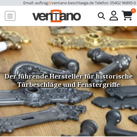
Email: auftrag
@
ventano-beschlaege.de
Telefon: 05402 96895-0
u
0
Der führende Hersteller für historische
Türbeschläge und Fenstergriffe