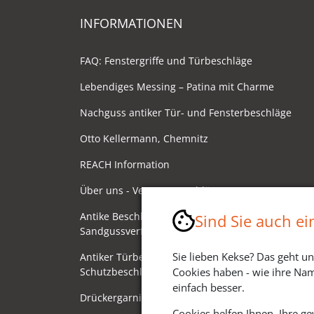
INFORMATIONEN
FAQ: Fenstergriffe und Türbeschläge
Lebendiges Messing – Patina mit Charme
Nachguss antiker Tür- und Fensterbeschläge
Otto Kellermann, Chemnitz
REACH Information
Über uns - Ventano Beschläge
Antike Beschläge - Herstellung im
Sind Sie auch e
Sandgussverfahren
Sie lieben Kekse? Das geht un
Antiker Türbeschlag als
Schutzbeschlag/Sicherheitsbeschlag
Cookies haben - wie ihre Nam
einfach besser.
Drückergarnituren mit Drehknauf
Cookies helfen Ihnen, Ihre g