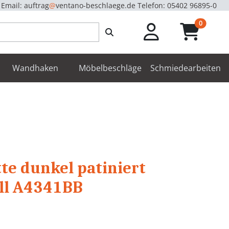
Email: auftrag
@
ventano-beschlaege.de
Telefon: 05402 96895-0
unread m
0
enbeschläge
Wandhaken
Möbelbeschläge
Schmiedearbeiten
te dunkel patiniert
ll A4341BB