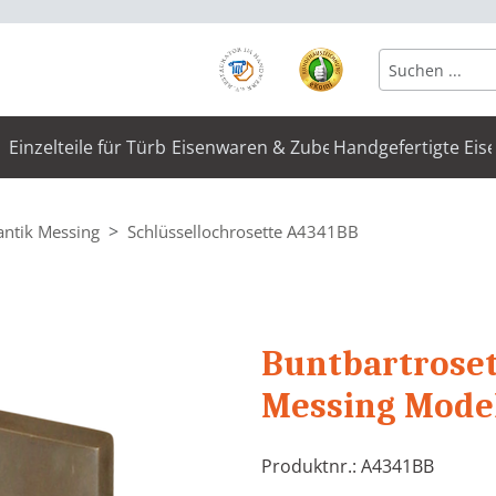
Einzelteile für Türbeschläge
Eisenwaren & Zubehör
Handgefertigte Eis
antik Messing
Schlüssellochrosette A4341BB
Buntbartroset
Messing Mode
Produktnr.: A4341BB