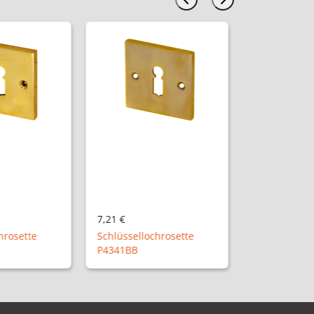
7,21 €
hrosette
Schlüssellochrosette
A4342PZ