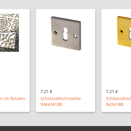
7,21 €
7,21 €
hrosette
Schlüssellochrosette
Schlüsselloc
B4341BB
P4341BB