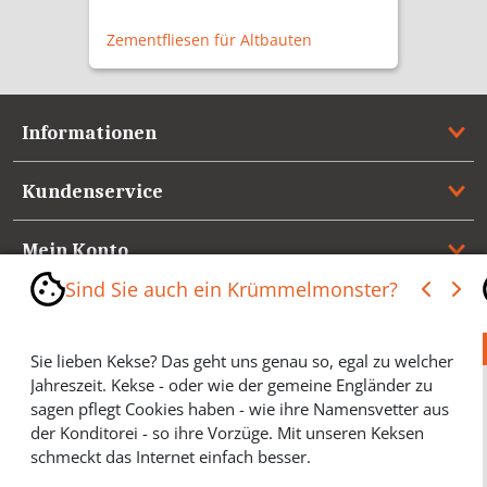
Zementfliesen für Altbauten
Informationen
Kundenservice
Mein Konto
Sind Sie auch ein Krümmelmonster?
Referenzen
Sie lieben Kekse? Das geht uns genau so, egal zu welcher
Medienspiegel & Presseinformationen
Jahreszeit. Kekse - oder wie der gemeine Engländer zu
sagen pflegt Cookies haben - wie ihre Namensvetter aus
*** Vertrag widerrufen ***
der Konditorei - so ihre Vorzüge. Mit unseren Keksen
schmeckt das Internet einfach besser.