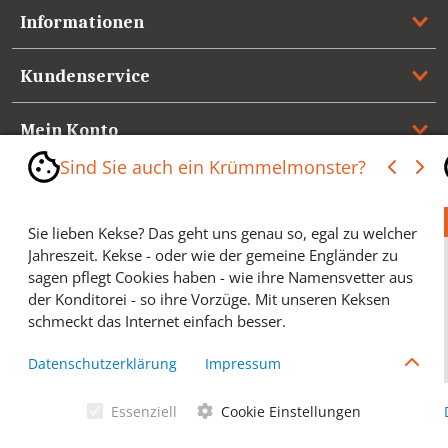
Informationen
Kundenservice
Mein Konto
Sind Sie auch ein Krümmelmonster?
Referenzen
Sie lieben Kekse? Das geht uns genau so, egal zu welcher
Medienspiegel & Presseinformationen
Jahreszeit. Kekse - oder wie der gemeine Engländer zu
sagen pflegt Cookies haben - wie ihre Namensvetter aus
*** Vertrag widerrufen ***
der Konditorei - so ihre Vorzüge. Mit unseren Keksen
schmeckt das Internet einfach besser.
Cookies helfen Ihnen, Ihre gewünschten Artikel schneller
Datenschutzerklärung
Impressum
zu finden und wir können ein paar Krümmel in der
Werbung sparen und selbstverständlich anonyme
Essenziell
Cookie Einstellungen
Statistiken erstellen (#Ehrensache). Deshalb schmecken
Allgemeine Geschäftsbedingungen
Cookies eigentlich allen. Sie sind auch bei Keksen