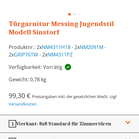
Türgarnitur Messing Jugendstil
Modell Sinstorf
Produktnr.: 2x
NM4311H18
- 2x
NM2091M
-
2x
GRIP76TW
- 2x
NM4311PZ
Verfügbarkeit: Vorrätig
Gewicht:
0,78 kg
99,30 €
Preisangaben inkl. der gesetzlichen MwSt. zzgl
Versandkosten
Vierkant:
8x8
Standard für Zimmertüren
1