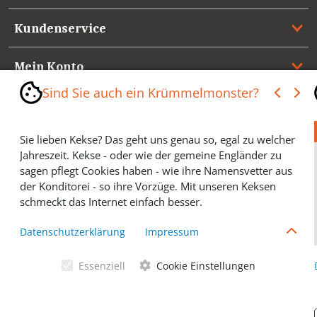
Kundenservice
Mein Konto
Sind Sie auch ein Krümmelmonster?
Referenzen
Sie lieben Kekse? Das geht uns genau so, egal zu welcher
Medienspiegel & Presseinformationen
Jahreszeit. Kekse - oder wie der gemeine Engländer zu
sagen pflegt Cookies haben - wie ihre Namensvetter aus
*** Vertrag widerrufen ***
der Konditorei - so ihre Vorzüge. Mit unseren Keksen
schmeckt das Internet einfach besser.
Cookies helfen Ihnen, Ihre gewünschten Artikel schneller
Datenschutzerklärung
Impressum
zu finden und wir können ein paar Krümmel in der
Werbung sparen und selbstverständlich anonyme
Essenziell
Cookie Einstellungen
Statistiken erstellen (#Ehrensache). Deshalb schmecken
Allgemeine Geschäftsbedingungen
Cookies eigentlich allen. Sie sind auch bei Keksen
wählerisch? Dann treffen Sie gern ihre persönliche Wahl.
Datenschutzerklärung