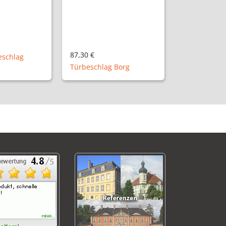
Zementfliesen mit
 Borg
Rankenmuster