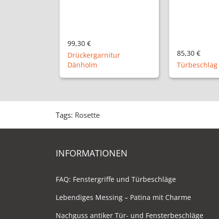
85,30 €
83,30 €
itur
Türbeschlag Trinnensee
Türbeschlag
Tags:
Rosette
INFORMATIONEN
FAQ: Fenstergriffe und Türbeschläge
Lebendiges Messing – Patina mit Charme
Nachguss antiker Tür- und Fensterbeschläge