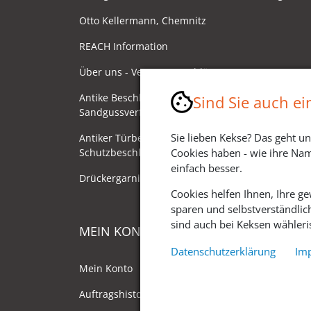
Otto Kellermann, Chemnitz
REACH Information
Über uns - Ventano Beschläge
Antike Beschläge - Herstellung im
Sind Sie auch e
Sandgussverfahren
Sie lieben Kekse? Das geht un
Antiker Türbeschlag als
Schutzbeschlag/Sicherheitsbeschlag
Cookies haben - wie ihre Nam
einfach besser.
Drückergarnituren mit Drehknauf
Cookies helfen Ihnen, Ihre g
sparen und selbstverständlic
sind auch bei Keksen wähleris
MEIN KONTO
Datenschutzerklärung
Im
Mein Konto
Auftragshistorie