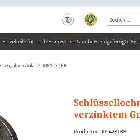
Einzelteile für Türbeschläge
Eisenwaren & Zubehör
Handgefertigte Eis
Eisen, altverzinkt
IRF4231BB
Schlüsselloch
verzinktem G
Produktnr.: IRF4231BB