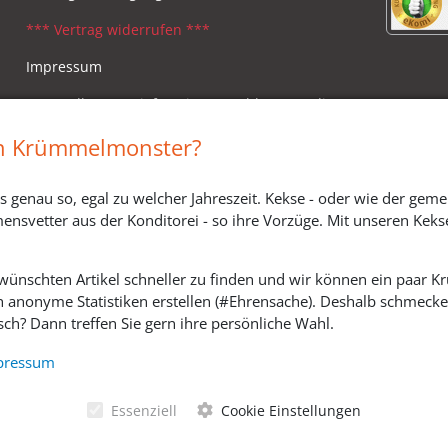
*** Vertrag widerrufen ***
Impressum
Versandkosten, Lieferzeiten & Zahlungsmodi
Widerrufsbelehrung
in Krümmelmonster?
s genau so, egal zu welcher Jahreszeit. Kekse - oder wie der geme
ensvetter aus der Konditorei - so ihre Vorzüge. Mit unseren Keks
ewünschten Artikel schneller zu finden und wir können ein paar
h anonyme Statistiken erstellen (#Ehrensache). Deshalb schmecken 
ch? Dann treffen Sie gern ihre persönliche Wahl.
SOZIALE MEDIEN
pressum
Essenziell
Cookie Einstellungen