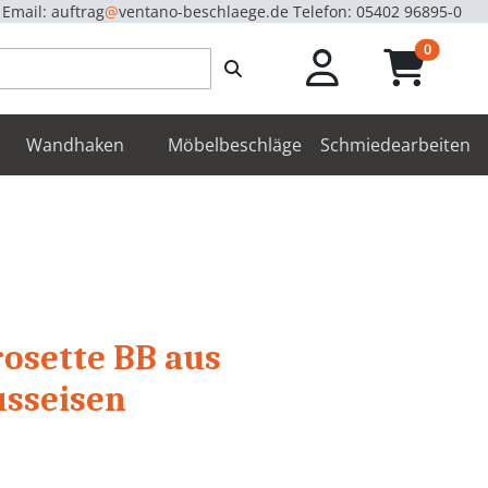
Email: auftrag
@
ventano-beschlaege.de
Telefon: 05402 96895-0
unread m
0
enbeschläge
Wandhaken
Möbelbeschläge
Schmiedearbeiten
rosette BB aus
usseisen