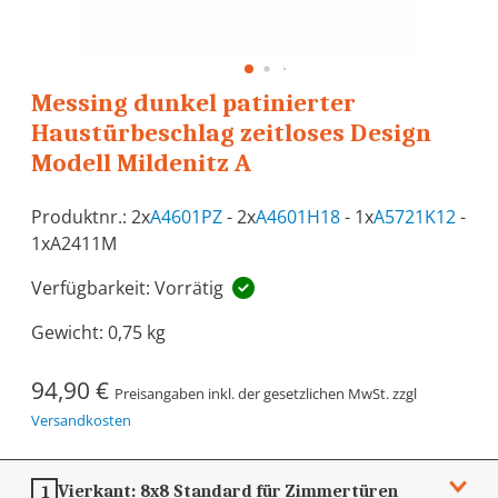
Messing dunkel patinierter
Haustürbeschlag zeitloses Design
Modell Mildenitz A
Produktnr.: 2x
A4601PZ
- 2x
A4601H18
- 1x
A5721K12
-
1xA2411M
Verfügbarkeit: Vorrätig
Gewicht:
0,75 kg
94,90 €
Preisangaben inkl. der gesetzlichen MwSt. zzgl
Versandkosten
Vierkant:
8x8
Standard für Zimmertüren
1