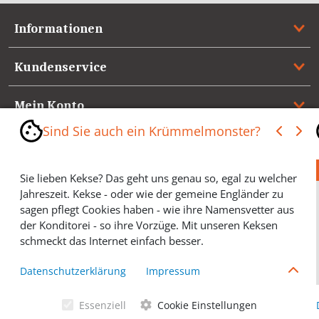
Informationen
Kundenservice
Mein Konto
Sind Sie auch ein Krümmelmonster?
Referenzen
Sie lieben Kekse? Das geht uns genau so, egal zu welcher
Medienspiegel & Presseinformationen
Jahreszeit. Kekse - oder wie der gemeine Engländer zu
sagen pflegt Cookies haben - wie ihre Namensvetter aus
*** Vertrag widerrufen ***
der Konditorei - so ihre Vorzüge. Mit unseren Keksen
schmeckt das Internet einfach besser.
Cookies helfen Ihnen, Ihre gewünschten Artikel schneller
Datenschutzerklärung
Impressum
zu finden und wir können ein paar Krümmel in der
Werbung sparen und selbstverständlich anonyme
Essenziell
Cookie Einstellungen
Statistiken erstellen (#Ehrensache). Deshalb schmecken