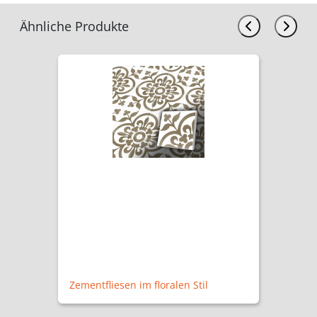
Ähnliche Produkte
4,90 €
Schlüsselbretthaken / Tassenha
 Stil
B7830